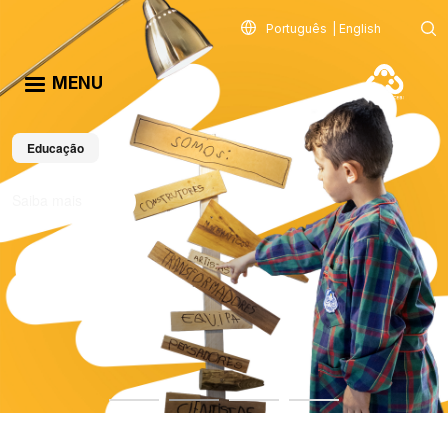
Passar para o conteúdo principal
Português
English
MENU
Educação
Saiba mais