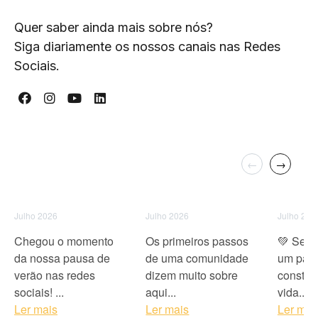
Quer saber ainda mais sobre nós?
Siga diariamente os nossos canais nas Redes
Sociais.
←
→
Julho 2026
Julho 2026
Julho 202
Chegou o momento
Os primeiros passos
💚 Ser 
da nossa pausa de
de uma comunidade
um pape
verão nas redes
dizem muito sobre
constró
sociais! ...
aqui...
vida...
Ler mais
Ler mais
Ler mai