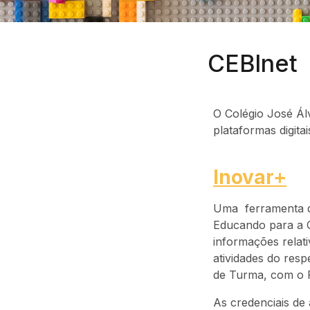
CEBInet
O Colégio José Ál
plataformas digita
Inovar+
Uma ferramenta de
Educando para a O
informações relat
atividades do res
de Turma, com o P
As credenciais de