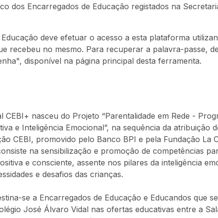
nico dos Encarregados de Educação registados na Secretar
Educação deve efetuar o acesso a esta plataforma utilizan
ue recebeu no mesmo. Para recuperar a palavra-passe, d
nha", disponível na página principal desta ferramenta.
tal CEBI+ nasceu do Projeto “Parentalidade em Rede - Prog
tiva e Inteligência Emocional”, na sequência da atribuição 
ção CEBI, promovido pelo Banco BPI e pela Fundação La Ca
consiste na sensibilização e promoção de competências par
ositiva e consciente, assente nos pilares da inteligência em
ssidades e desafios das crianças.
destina-se a Encarregados de Educação e Educandos que s
légio José Álvaro Vidal nas ofertas educativas entre a Sal