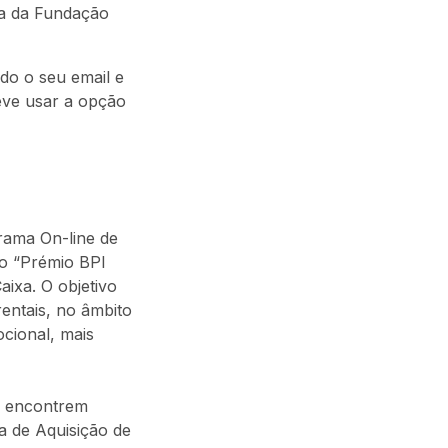
ia da Fundação
do o seu email e
eve usar a opção
rama On-line de
do “Prémio BPI
ixa. O objetivo
entais, no âmbito
ocional, mais
e encontrem
a de Aquisição de