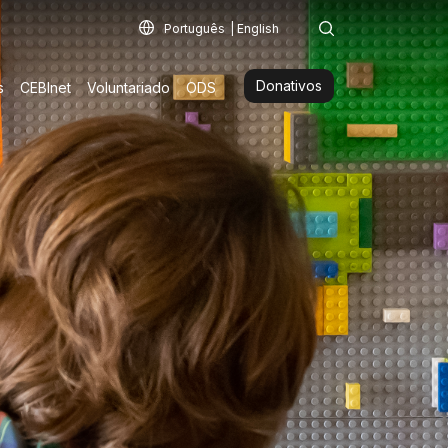
Português
English
Donativos
s
CEBInet
Voluntariado
ODS