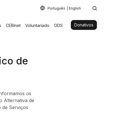
Português
English
Donativos
s
CEBInet
Voluntariado
ODS
nico de
 informamos os
o Alternativa de
o de Serviços