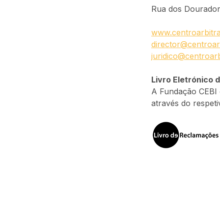
Rua dos Douradore
www.centroarbitra
director@centroar
juridico@centroarb
Livro Eletrónico
A Fundação CEBI d
através do respeti