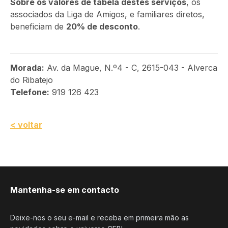
Sobre os valores de tabela destes serviços
, os
associados da Liga de Amigos, e familiares diretos,
beneficiam de
20% de desconto
.
Morada:
Av. da Mague, N.º4 - C, 2615-043 - Alverca
do Ribatejo
Telefone:
919 126 423
< voltar
Mantenha-se em contacto
Deixe-nos o seu e-mail e receba em primeira mão as