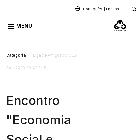
Passar para o conteúdo principal
Português
English
MENU
Categoria
Liga de Amigos do CEBI
Seg, 2023-10-09 14:51
Encontro
"Economia
Social e