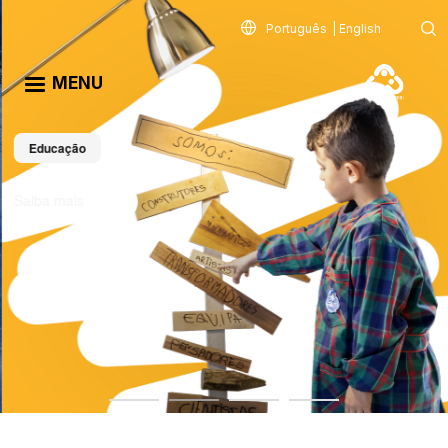
Passar para o conteúdo principal
Português
English
MENU
Educação
Saiba mais