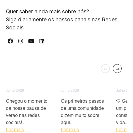
Quer saber ainda mais sobre nós?
Siga diariamente os nossos canais nas Redes
Sociais.
←
→
Julho 2026
Julho 2026
Julho 202
Chegou o momento
Os primeiros passos
💚 Ser 
da nossa pausa de
de uma comunidade
um pape
verão nas redes
dizem muito sobre
constró
sociais! ...
aqui...
vida...
Ler mais
Ler mais
Ler mai